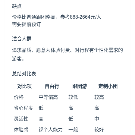
缺点
价格比普通跟团略高，参考888-2664元/人
需要提前预订
适合人群
追求品质、愿意为体验付费、对行程有个性化需求的
游客。
总结对比表
对比项
自由行
跟团游
定制小团
价格
中等偏高
较低
较高
省心程度
低
高
高
灵活性
高
低
中
体验感
视个人能力
一般
较好