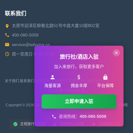
联系我们
太原市迎泽区柳巷北路51号中昌大厦10层B02室
400-080-5008
service@lailvxing.cn
周一至周日 9:00-21:00
旅行社/酒店入驻
加入来旅行，获取更多客户
关于我们
|
联系我们
|
招聘信息
|
商务合作
|
广告服务
|
隐私政策
|
用户协议
海量客源
佣金丰厚
平台保障
晋 ICP 备 17001633 号
立即申请入驻
Copyright © 2026 来旅行旅游网 All Rights Reserved. 版权所有 山西来这网络
科技有限公司
咨询热线：
400-080-5008
正规旅行社资质
消费者权益保障
优质服务认证