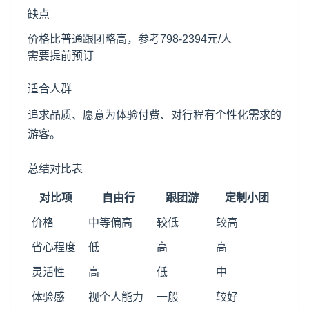
缺点
价格比普通跟团略高，参考798-2394元/人
需要提前预订
适合人群
追求品质、愿意为体验付费、对行程有个性化需求的
游客。
总结对比表
对比项
自由行
跟团游
定制小团
价格
中等偏高
较低
较高
省心程度
低
高
高
灵活性
高
低
中
体验感
视个人能力
一般
较好