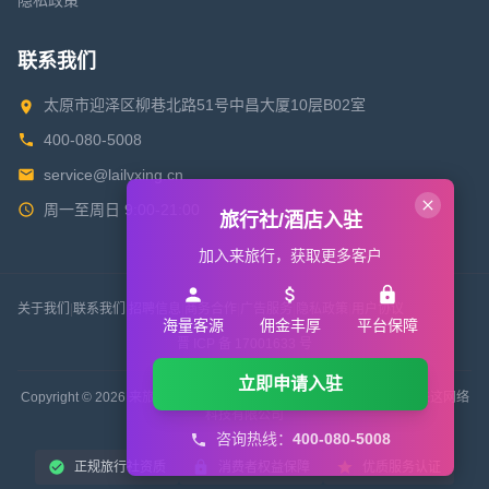
隐私政策
联系我们
太原市迎泽区柳巷北路51号中昌大厦10层B02室
400-080-5008
service@lailvxing.cn
周一至周日 9:00-21:00
旅行社/酒店入驻
加入来旅行，获取更多客户
关于我们
|
联系我们
|
招聘信息
|
商务合作
|
广告服务
|
隐私政策
|
用户协议
海量客源
佣金丰厚
平台保障
晋 ICP 备 17001633 号
立即申请入驻
Copyright © 2026 来旅行旅游网 All Rights Reserved. 版权所有 山西来这网络
科技有限公司
咨询热线：
400-080-5008
正规旅行社资质
消费者权益保障
优质服务认证