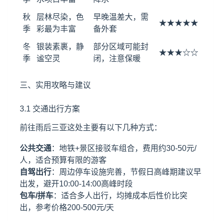
秋
层林尽染，色
早晚温差大，需
★★★★★
季
彩最为丰富
备外套
冬
银装素裹，静
部分区域可能封
★★★☆☆
季
谧空灵
闭，注意保暖
三、实用攻略与建议
3.1 交通出行方案
前往雨后三亚这处主要有以下几种方式：
公共交通
：地铁+景区接驳车组合，费用约30-50元/
人，适合预算有限的游客
自驾出行
：周边停车设施完善，节假日高峰期建议早
出发，避开10:00-14:00高峰时段
包车/拼车
：适合多人出行，均摊成本后性价比突
出，参考价格200-500元/天