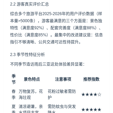
2.2 游客真实评价汇总
综合多个
旅游平台
2025-2026年的用户评价数据（样
本量>5000条），游客最满意的三个方面是：景色独
特性（满意度92%）、配套完善度（满意度88%）、
性价比（满意度85%）。最集中的改进建议是：信息
指引不够清晰、公共交通可达性待提升。
2.3 季节性特征分析
不同季节造访雨后三亚这处体验差异显著：
季
景色特点
注意事项
推荐指数
节
春
万物复苏，花
花粉过敏者需防
★★★★☆
季
海壮观
护
夏
清凉避暑，亲
需防蚊虫与突发
★★★★★
季
水项目丰富
降水