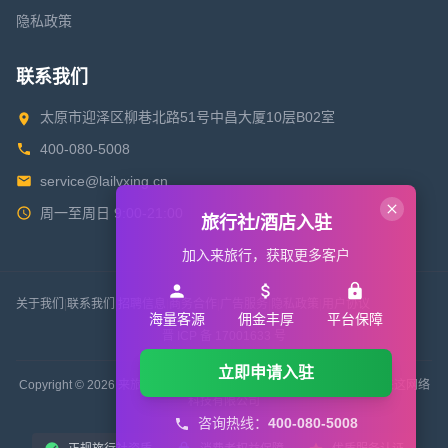
隐私政策
联系我们
太原市迎泽区柳巷北路51号中昌大厦10层B02室
400-080-5008
service@lailvxing.cn
周一至周日 9:00-21:00
旅行社/酒店入驻
加入来旅行，获取更多客户
关于我们
|
联系我们
|
招聘信息
|
商务合作
|
广告服务
|
隐私政策
|
用户协议
海量客源
佣金丰厚
平台保障
晋 ICP 备 17001633 号
立即申请入驻
Copyright © 2026 来旅行旅游网 All Rights Reserved. 版权所有 山西来这网络
科技有限公司
咨询热线：
400-080-5008