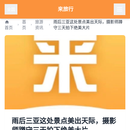
来旅行
全国
首
旅游
雨后三亚这处景点美出天际，摄影师蹲
首页
页
资讯
守三天拍下绝美大片
雨后三亚这处景点美出天际，摄影