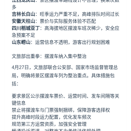
江西龙虎山
：景区摆渡车路线设计不合理，换乘次数
多
吉林长白山
：旺季运力严重不足，高峰排队时间过长
安徽天柱山
：票价与实际服务体验不匹配
四川
稻城亚丁
：高海拔地区摆渡车班次稀少，安全应
急预案不足
山东崂山
：运营信息不透明，游客出行规划困难
文旅部出重拳：摆渡车纳入集中整治
4月27日，文旅部联合公安部、国家市场监督管理总
局，明确将景区摆渡车列为整治重点。具体措施包
括：
要求景区公示摆渡车票价、运营时间、发车间隔等关
键信息
禁止将摆渡车与门票强制捆绑，保障游客选择权
提升高峰时段运力配置，优化发车频次
规范第三方运营资质，加强安全管理