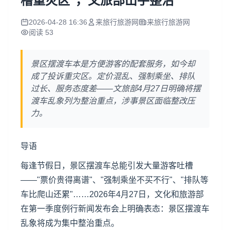
槽重灾区"，文旅部出手整治
2026-04-28 16:36
来旅行旅游网
来旅行旅游网
阅读 53
景区摆渡车本是方便游客的配套服务，如今却
成了投诉重灾区。定价混乱、强制乘坐、排队
过长、服务态度差——文旅部4月27日明确将摆
渡车乱象列为整治重点，涉事景区面临整改压
力。
导语
每逢节假日，景区摆渡车总能引发大量游客吐槽
——"票价贵得离谱"、"强制乘坐不买不行"、"排队等
车比爬山还累"……2026年4月27日，文化和旅游部
在第一季度例行新闻发布会上明确表态：景区摆渡车
乱象将成为集中整治重点。