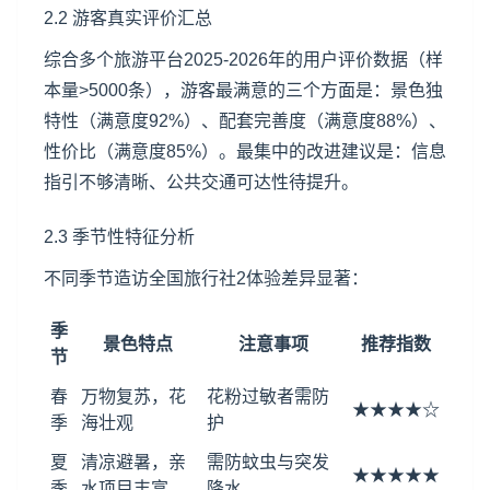
2.2 游客真实评价汇总
综合多个
旅游平台
2025-2026年的用户评价数据（样
本量>5000条），游客最满意的三个方面是：景色独
特性（满意度92%）、配套完善度（满意度88%）、
性价比（满意度85%）。最集中的改进建议是：信息
指引不够清晰、公共交通可达性待提升。
2.3 季节性特征分析
不同季节造访全国旅行社2体验差异显著：
季
景色特点
注意事项
推荐指数
节
春
万物复苏，花
花粉过敏者需防
★★★★☆
季
海壮观
护
夏
清凉避暑，亲
需防蚊虫与突发
★★★★★
季
水项目丰富
降水