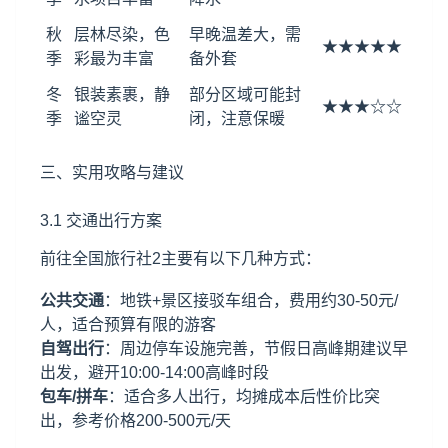
秋
层林尽染，色
早晚温差大，需
★★★★★
季
彩最为丰富
备外套
冬
银装素裹，静
部分区域可能封
★★★☆☆
季
谧空灵
闭，注意保暖
三、实用攻略与建议
3.1 交通出行方案
前往全国旅行社2主要有以下几种方式：
公共交通
：地铁+景区接驳车组合，费用约30-50元/
人，适合预算有限的游客
自驾出行
：周边停车设施完善，节假日高峰期建议早
出发，避开10:00-14:00高峰时段
包车/拼车
：适合多人出行，均摊成本后性价比突
出，参考价格200-500元/天