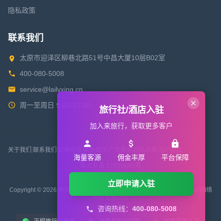
隐私政策
联系我们
太原市迎泽区柳巷北路51号中昌大厦10层B02室
400-080-5008
service@lailvxing.cn
周一至周日 9:00-21:00
旅行社/酒店入驻
加入来旅行，获取更多客户
关于我们
|
联系我们
|
招聘信息
|
商务合作
|
广告服务
|
隐私政策
|
用户协议
海量客源
佣金丰厚
平台保障
晋 ICP 备 17001633 号
立即申请入驻
Copyright © 2026 来旅行旅游网 All Rights Reserved. 版权所有 山西来这网络
科技有限公司
咨询热线：
400-080-5008