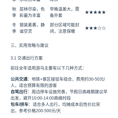
秋
层林尽染，色
早晚温差大，需
★★★★★
季
彩最为丰富
备外套
冬
银装素裹，静
部分区域可能封
★★★☆☆
季
谧空灵
闭，注意保暖
三、实用攻略与建议
3.1 交通出行方案
前往全年适用游乌主要有以下几种方式：
公共交通
：地铁+景区接驳车组合，费用约30-50元/
人，适合预算有限的游客
自驾出行
：周边停车设施完善，节假日高峰期建议早
出发，避开10:00-14:00高峰时段
包车/拼车
：适合多人出行，均摊成本后性价比突
出，参考价格200-500元/天