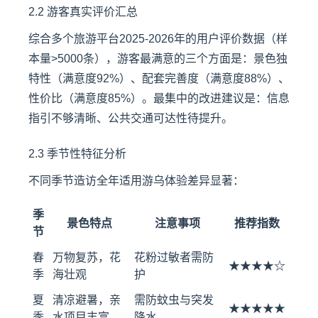
2.2 游客真实评价汇总
综合多个
旅游平台
2025-2026年的用户评价数据（样
本量>5000条），游客最满意的三个方面是：景色独
特性（满意度92%）、配套完善度（满意度88%）、
性价比（满意度85%）。最集中的改进建议是：信息
指引不够清晰、公共交通可达性待提升。
2.3 季节性特征分析
不同季节造访全年适用游乌体验差异显著：
季
景色特点
注意事项
推荐指数
节
春
万物复苏，花
花粉过敏者需防
★★★★☆
季
海壮观
护
夏
清凉避暑，亲
需防蚊虫与突发
★★★★★
季
水项目丰富
降水