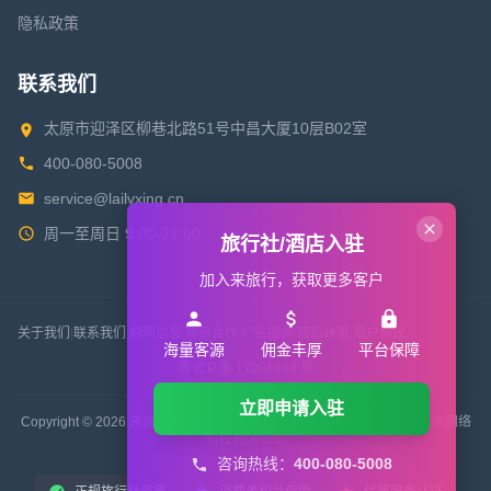
隐私政策
联系我们
太原市迎泽区柳巷北路51号中昌大厦10层B02室
400-080-5008
service@lailvxing.cn
周一至周日 9:00-21:00
旅行社/酒店入驻
加入来旅行，获取更多客户
关于我们
|
联系我们
|
招聘信息
|
商务合作
|
广告服务
|
隐私政策
|
用户协议
海量客源
佣金丰厚
平台保障
晋 ICP 备 17001633 号
立即申请入驻
Copyright © 2026 来旅行旅游网 All Rights Reserved. 版权所有 山西来这网络
科技有限公司
咨询热线：
400-080-5008