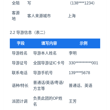
全陪
写
（138****1234）
客源
客人来源城市
上海
地
2.2 导游信息（表二）
字段
填写内容
示例
导游姓名
导游本人姓名
李明
导游证号
全国导游证IC卡号
330***********001
联系电话
导游手机号
139****5678
普通话/英语/粤语/
语种/特长
普通话、英语
方言等
负责此团的OP姓
派团计调
王芳
名