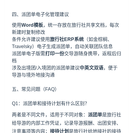
四、派团单电子化管理建议
使用
Word模板
，统一存放在旅行社共享文档，每次
新建时复制修改
条件允许建议使用
旅行社ERP系统
（如金棕榈、
Travelsky）电子生成派团单，自动关联团队信息
派团单电子版需
打印一份
交导游随身携带，返程后归
档
涉及出境团/入境团的派团单建议
中英文双语
，便于
导游与境外地接沟通
五、常见问题（FAQ）
Q1：派团单和接待计划有什么区别？
两者是不同文件，适用于不同对象：
派团单
是旅行社
给导游的内部工作凭证，记录导游报酬、出团安排、
注意事项等内容；
接待计划
是旅行社给地接社的接待