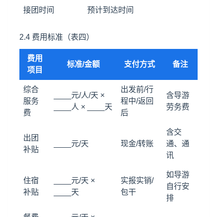
接团时间
预计到达时间
2.4 费用标准（表四）
费用
标准/金额
支付方式
备注
项目
综合
出发前/行
____元/人/天 ×
含导游
服务
程中/返回
____人 × ____天
劳务费
费
后
含交
出团
____元/天
现金/转账
通、通
补贴
讯
如导游
住宿
____元/天 ×
实报实销/
自行安
补贴
____天
包干
排