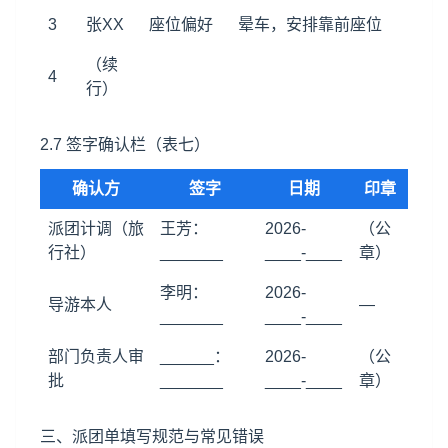
3
张XX
座位偏好
晕车，安排靠前座位
（续
4
行）
2.7 签字确认栏（表七）
确认方
签字
日期
印章
派团计调（旅
王芳：
2026-
（公
行社）
_______
____-____
章）
李明：
2026-
导游本人
—
_______
____-____
部门负责人审
______：
2026-
（公
批
_______
____-____
章）
三、派团单填写规范与常见错误