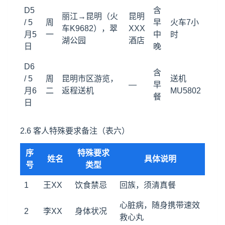
D5
含
丽江→昆明（火
昆明
/ 5
周
早
火车7小
车K9682），翠
XXX
月5
一
中
时
湖公园
酒店
日
晚
D6
含
/ 5
周
昆明市区游览，
送机
—
早
月6
二
返程送机
MU5802
餐
日
2.6 客人特殊要求备注（表六）
序
特殊要求
姓名
具体说明
号
类型
1
王XX
饮食禁忌
回族，须清真餐
心脏病，随身携带速效
2
李XX
身体状况
救心丸