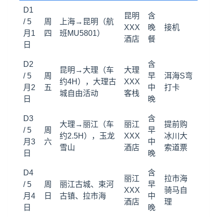
D1
昆明
含
/ 5
周
上海→
昆明
（航
XXX
晚
接机
月1
四
班MU5801）
酒店
餐
日
D2
含
昆明→大理（车
大理
/ 5
周
早
洱海S弯
约4H），大理古
XXX
月2
五
中
打卡
城自由活动
客栈
日
晚
D3
含
大理→
丽江
（车
丽江
提前购
/ 5
周
早
约2.5H），玉龙
XXX
冰川大
月3
六
中
雪山
酒店
索道票
日
晚
D4
含
丽江
拉市海
/ 5
周
丽江古城、束河
早
XXX
骑马自
月4
日
古镇、拉市海
中
酒店
理
日
晚