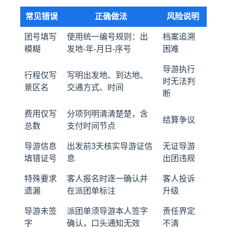
常见错误
正确做法
风险说明
团号填写
使用统一编号规则：出
档案追溯
模糊
发地-年-月日-序号
困难
导游执行
行程仅写
写明出发地、到达地、
时无法判
景区名
交通方式、时间
断
费用仅写
分项列明清清楚楚，含
结算争议
总数
支付时间节点
导游信息
出发前3天核实导游证信
无证导游
填错证号
息
出团违规
特殊要求
客人报名时逐一确认并
客人投诉
遗漏
在派团单标注
升级
导游未签
派团单须导游本人签字
责任界定
字
确认，口头通知无效
不清