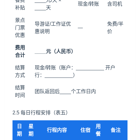
餐费
____元/天 ×
现金/转账
含司机
补贴
____天
景点
导游证/工作证优
免费/半
门票
—
惠说明
价
优惠
费用
____元（人民币）
合计
结算
现金/转账（账户：__________ 开户
方式
行：__________）
结算
团队返回后____个工作日内
时间
2.5 每日行程安排（表五）
日
星
用
行程内容
住宿
备注
期
期
餐