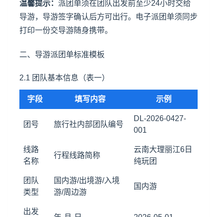
温馨提示：
派团单须在团队出发前至少24小时交给
导游，导游签字确认后方可出行。电子派团单须同步
打印一份交导游随身携带。
二、导游派团单标准模板
2.1 团队基本信息（表一）
字段
填写内容
示例
DL-2026-0427-
团号
旅行社内部团队编号
001
线路
云南
大理
丽江
6日
行程线路简称
名称
纯玩团
团队
国内游/出境游/入境
国内游
类型
游/周边游
出发