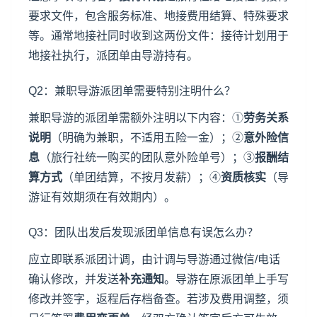
要求文件，包含服务标准、地接费用结算、特殊要求
等。通常地接社同时收到这两份文件：接待计划用于
地接社执行，派团单由导游持有。
Q2：兼职导游派团单需要特别注明什么？
兼职导游的派团单需额外注明以下内容：①
劳务关系
说明
（明确为兼职，不适用五险一金）；②
意外险信
息
（旅行社统一购买的团队意外险单号）；③
报酬结
算方式
（单团结算，不按月发薪）；④
资质核实
（导
游证有效期须在有效期内）。
Q3：团队出发后发现派团单信息有误怎么办？
应立即联系派团计调，由计调与导游通过微信/电话
确认修改，并发送
补充通知
。导游在原派团单上手写
修改并签字，返程后存档备查。若涉及费用调整，须