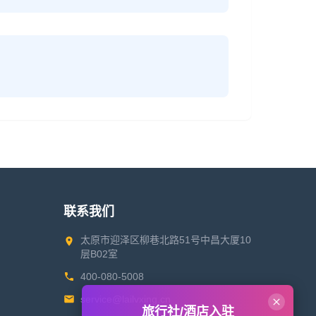
联系我们
太原市迎泽区柳巷北路51号中昌大厦10
层B02室
400-080-5008
service@lailvxing.cn
旅行社/酒店入驻