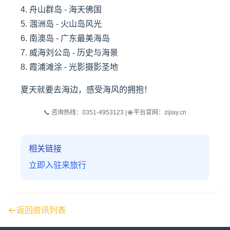
4.
舟山
群岛 - 海天佛国
5. 涠洲岛 - 火山岛风光
6. 南澳岛 - 广东最美海岛
7. 威海刘公岛 - 历史与海景
8. 霞浦滩涂 - 光影摄影圣地
夏天就要去海边，感受海风的拥抱！
📞 咨询热线：0351-4953123 | 🌐 平台官网：zijiay.cn
相关链接
立即入驻来旅行
返回资讯列表