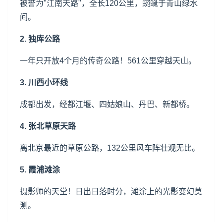
被誉为"江南天路"，全长120公里，蜿蜒于青山绿水
间。
2. 独库公路
一年只开放4个月的传奇公路！561公里穿越天山。
3. 川西小环线
成都出发，经都江堰、四姑娘山、丹巴、新都桥。
4. 张北草原天路
离
北京
最近的草原公路，132公里风车阵壮观无比。
5. 霞浦滩涂
摄影师的天堂！日出日落时分，滩涂上的光影变幻莫
测。