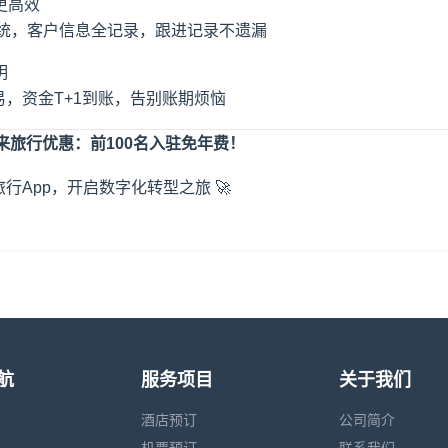
更高效
系统，客户信息全记录，跟进记录不遗漏
明
易，资金T+1到账，告别账期烦恼
来旅行
优惠：前100名入驻免年费！
行App，开启数字化转型之旅 🚀
航
服务项目
关于我们
酒店预订
公司简介