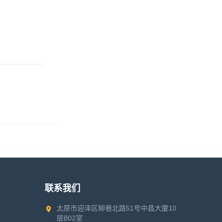
联系我们
太原市迎泽区柳巷北路51号中昌大厦10
层B02室